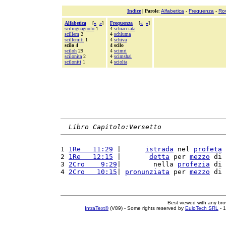
Indice
|
Parole
:
Alfabetica
-
Frequenza
-
Ro
Alfabetica
[
«
»
]
Frequenza
[
«
»
]
scilinguagnolo
1
4
schiacciata
scillem
2
4
schiuma
scillemiti
1
4
schiva
scilo 4
4 scilo
sciloh
29
4
scimri
scilonita
2
4
scimshai
sciloniti
1
4
sciolta
Libro Capitolo:Versetto
1 
1Re   11:29
 |      
istrada
 nel 
profeta
2 
1Re   12:15
 |       
detta
 per 
mezzo
 di 
3 
2Cro    9:29
|        nella 
profezia
 di 
4 
2Cro   10:15
| 
pronunziata
 per 
mezzo
 di 
Best viewed with any br
IntraText®
(V89) - Some rights reserved by
EuloTech SRL
- 1