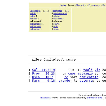
Indice
|
Parole
:
Alfabetica
-
Frequenza
-
Ro
Alfabetica
[
«
»
]
Frequenza
[
«
»
]
schifo
1
4
scethar-boznai
schin
1
4
scherni
schiude
1
4
schiacciata
schiuma 4
4 schiuma
schiumando
1
4
schiva
schiumanti
1
4
scilo
schiumare
1
4
scimri
Libro Capitolo:Versetto
1 
Sal  119:119
|      119 ~Tu 
togli
via
 co
2 
Prov   26:23
|   un 
cuor
malvagio
 son co
3 
Osea   10:7
 |    
re
 sarà 
annientato
, co
4 
Marc    9:18
| 
prende
, lo 
atterra
; ed eg
Best viewed with any br
IntraText®
(V89) - Some rights reserved by
EuloTech SRL
- 1