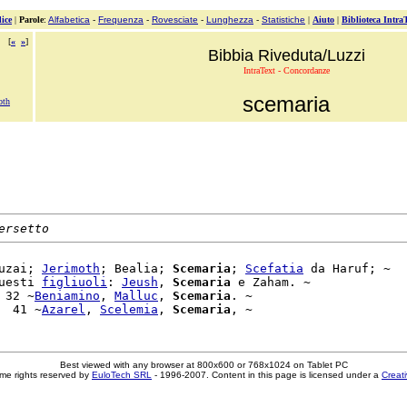
ice
|
Parole
:
Alfabetica
-
Frequenza
-
Rovesciate
-
Lunghezza
-
Statistiche
|
Aiuto
|
Biblioteca Intra
[
«
»
]
Bibbia Riveduta/Luzzi
IntraText - Concordanze
scemaria
oth
ersetto
uzai; 
Jerimoth
; Bealia; 
Scemaria
; 
Scefatia
 da Haruf; ~

uesti 
figliuoli
: 
Jeush
, 
Scemaria
 e Zaham. ~

 32 ~
Beniamino
, 
Malluc
, 
Scemaria
. ~

  41 ~
Azarel
, 
Scelemia
, 
Scemaria
Best viewed with any browser at 800x600 or 768x1024 on Tablet PC
me rights reserved by
EuloTech SRL
- 1996-2007. Content in this page is licensed under a
Creat