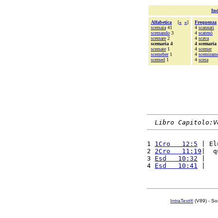
Ind
Alfabetica
[
«
»
]
Frequenza
scemaia
41
4
scannati
scemando
3
4
scatenò
scemare
2
4
scava
scemaria 4
4 scemaria
scemate
1
4
scemer
scemeber
1
4
scemiram
scemed
1
4
scesa
Libro Capitolo:V
1 
1Cro   12:5
 | El
2 
2Cro   11:19
|  q
3 
Esd   10:32
 |   
4 
Esd   10:41
 |   
IntraText®
(V89) - So