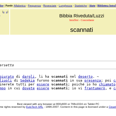
ice
|
Parole
:
Alfabetica
-
Frequenza
-
Rovesciate
-
Lunghezza
-
Statistiche
|
Aiuto
|
Biblioteca Intra
[
«
»
]
i
Bibbia Riveduta/Luzzi
IntraText - Concordanze
scannati
ersetto
giurato
 di 
dargli
, li ha 
scannati
 nel 
deserto
. ~

liuoli
 di 
Sedekia
 furono 
scannati
 in sua 
presenza
; poi 
c
inerete tutti per 
essere
scannati
; poiché io ho 
chiamato
mpo
 in cui 
dovete
essere
scannati
; io vi 
frantumerò
, e 
c
Best viewed with any browser at 800x600 or 768x1024 on Tablet PC
me rights reserved by
EuloTech SRL
- 1996-2007. Content in this page is licensed under a
Creat