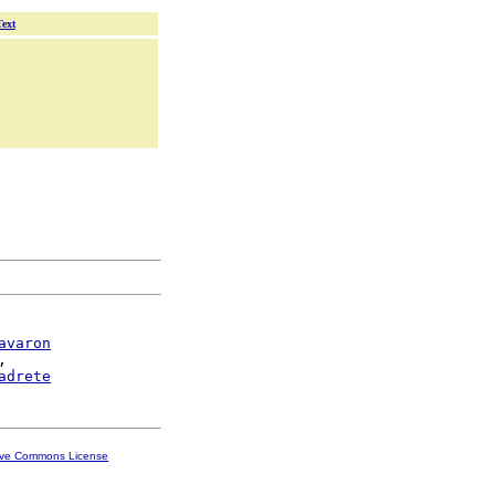
Text
avaron
,

adrete
ive Commons License