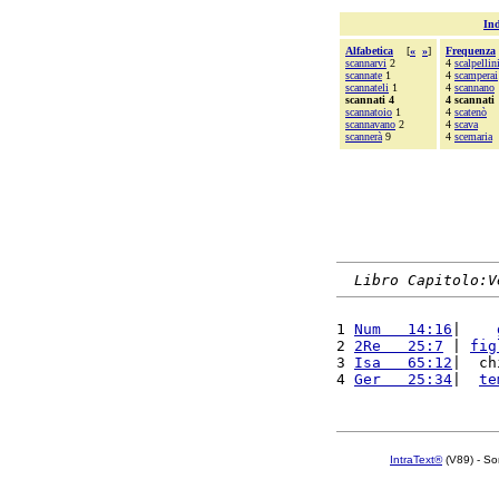
Ind
Alfabetica
[
«
»
]
Frequenza
scannarvi
2
4
scalpellin
scannate
1
4
scamperai
scannateli
1
4
scannano
scannati 4
4 scannati
scannatoio
1
4
scatenò
scannavano
2
4
scava
scannerà
9
4
scemaria
Libro Capitolo:V
1 
Num   14:16
|    
2 
2Re   25:7
 | 
fig
3 
Isa   65:12
|  ch
4 
Ger   25:34
|  
te
IntraText®
(V89) - So