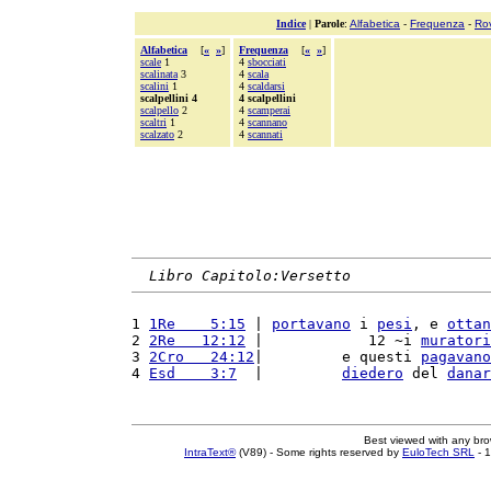
Indice
|
Parole
:
Alfabetica
-
Frequenza
-
Ro
Alfabetica
[
«
»
]
Frequenza
[
«
»
]
scale
1
4
sbocciati
scalinata
3
4
scala
scalini
1
4
scaldarsi
scalpellini 4
4 scalpellini
scalpello
2
4
scamperai
scaltri
1
4
scannano
scalzato
2
4
scannati
Libro Capitolo:Versetto
1 
1Re    5:15
 | 
portavano
 i 
pesi
, e 
ottan
2 
2Re   12:12
 |            12 ~i 
muratori
3 
2Cro   24:12
|         e questi 
pagavano
4 
Esd    3:7
  |         
diedero
 del 
danar
Best viewed with any br
IntraText®
(V89) - Some rights reserved by
EuloTech SRL
- 1