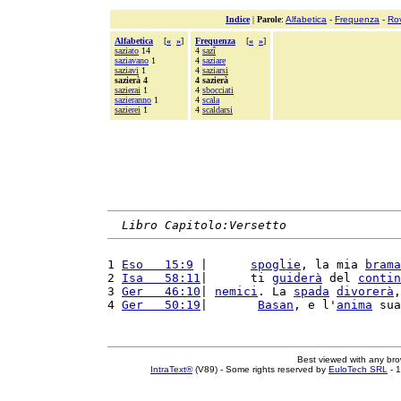
Indice
|
Parole
:
Alfabetica
-
Frequenza
-
Ro
Alfabetica
[
«
»
]
Frequenza
[
«
»
]
saziato
14
4
sazî
saziavano
1
4
saziare
saziavi
1
4
saziarsi
sazierà 4
4 sazierà
sazierai
1
4
sbocciati
sazieranno
1
4
scala
sazierei
1
4
scaldarsi
Libro Capitolo:Versetto
1 
Eso   15:9
 |      
spoglie
, la mia 
brama
2 
Isa   58:11
|      ti 
guiderà
 del 
contin
3 
Ger   46:10
| 
nemici
. La 
spada
divorerà
,
4 
Ger   50:19
|       
Basan
, e l'
anima
 sua
Best viewed with any br
IntraText®
(V89) - Some rights reserved by
EuloTech SRL
- 1