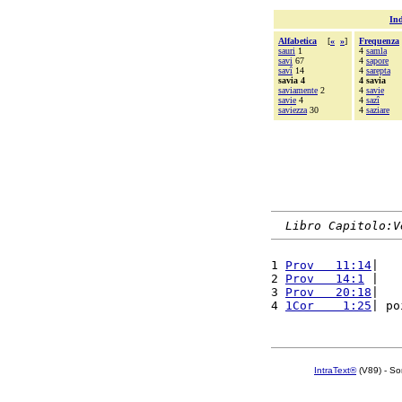
Ind
Alfabetica
[
«
»
]
Frequenza
sauri
1
4
samla
savi
67
4
sapore
savî
14
4
sarepta
savia 4
4 savia
saviamente
2
4
savie
savie
4
4
sazî
saviezza
30
4
saziare
Libro Capitolo:V
1 
Prov   11:14
|   
2 
Prov   14:1
 |   
3 
Prov   20:18
|   
4 
1Cor    1:25
| po
IntraText®
(V89) - So