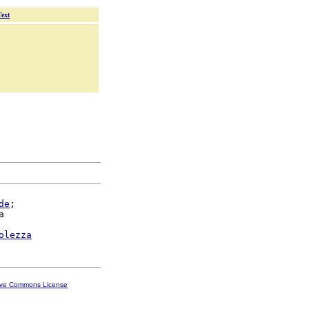
Text
de
;



olezza
ive Commons License