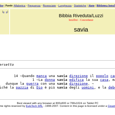
ice
|
Parole
:
Alfabetica
-
Frequenza
-
Rovesciate
-
Lunghezza
-
Statistiche
|
Aiuto
|
Biblioteca Intra
[
«
»
]
Bibbia Riveduta/Luzzi
IntraText - Concordanze
savia
ersetto
       14 ~Quando 
manca
 una 
savia
direzione
 il 
popolo
ca
                1 ~La 
donna
savia
edifica
 la sua 
casa
, ma
   dunque la 
guerra
 con una 
savia
direzione
. ~

iché la 
pazzia
 di 
Dio
 è più 
savia
 degli 
uomini
, e la 
deb
Best viewed with any browser at 800x600 or 768x1024 on Tablet PC
me rights reserved by
EuloTech SRL
- 1996-2007. Content in this page is licensed under a
Creat