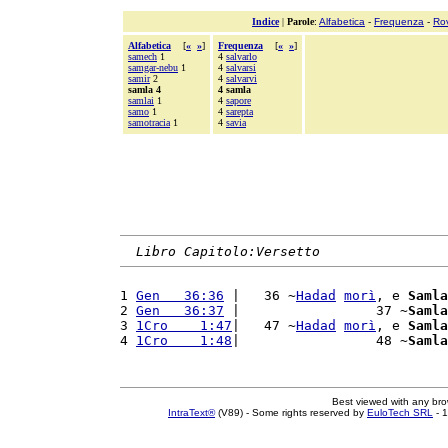
Indice
|
Parole
:
Alfabetica
-
Frequenza
-
Ro
Alfabetica
[
«
»
]
Frequenza
[
«
»
]
samech
1
4
salvarlo
samgar-nebu
1
4
salvarsi
samir
2
4
salvarvi
samla 4
4 samla
samlai
1
4
sapore
samo
1
4
sarepta
samotracia
1
4
savia
Libro Capitolo:Versetto
1 
Gen   36:36
 |   36 ~
Hadad
morì
, e 
Samla
2 
Gen   36:37
 |                 37 ~
Samla
3 
1Cro    1:47
|   47 ~
Hadad
morì
, e 
Samla
4 
1Cro    1:48
|                 48 ~
Samla
Best viewed with any br
IntraText®
(V89) - Some rights reserved by
EuloTech SRL
- 1