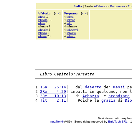
Indice
|
Parole
:
Alfabetica
-
Frequenza
-
Ro
Alfabetica
[
«
»
]
Frequenza
[
«
»
]
saluta
10
4
salma
salutano
16
4
salmon
salutar
1
4
saltò
salutare 4
4 salutare
salutarlo
5
4
salutatevi
salutata
1
4
salvarlo
salutate
23
4
salvarsi
Libro Capitolo:Versetto
1 
1Sa   25:14
|   dal 
deserto
 de' 
messi
 pe
2 
2Re    4:29
| imbatti in qualcuno, non l
3 
2Re   10:13
|   di 
Achazia
, e 
scendiamo
 
4 
Tit    2:11
|    Poiché la 
grazia
 di 
Dio
Best viewed with any br
IntraText®
(V89) - Some rights reserved by
EuloTech SRL
- 1