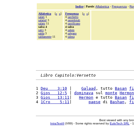
Indice
|
Parole
:
Alfabetica
-
Frequenza
-
Ro
Alfabetica
[
«
»
]
Frequenza
[
«
»
]
salati
1
4
sacchetto
salatiel
3
4
sacerdotali
salato
11
4
sacrificano
salca 4
4 salca
salci
3
4
salem
salda
3
4
salgano
saldamente
11
4
salma
Libro Capitolo:Versetto
1 
Deu    3:10
 |    
Galaad
, tutto 
Basan
fi
2 
Gios   12:5
 | 
dominava
 sul 
monte
Hermon
3 
Gios   13:11
|   
Hermon
 e tutto 
Basan
fi
4 
1Cro    5:11
|       
paese
 di 
Bashan
, 
fi
Best viewed with any br
IntraText®
(V89) - Some rights reserved by
EuloTech SRL
- 1