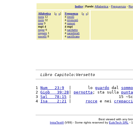
Indice
|
Parole
:
Alfabetica
-
Frequenza
-
Ro
Alfabetica
[
«
»
]
Frequenza
[
«
»
]
ruota
12
4
rotolò
ruote
32
4
rovescerò
rupe
9
4
rumori
rupi 4
4 rupi
ruppe
9
4
sacchetto
ruppero
1
4
sacerdotali
ruscelli
8
4
sacrificano
Libro Capitolo:Versetto
1 
Num   23:9
  |       lo 
guardo
 dal 
sommo
2 
Giob   39:28
| 
pernotta
; sta sulla 
punta
3 
Sal   78:15
 |                    15 ~Sc
4 
Isa    2:21
 |      
rocce
 e nei 
crepacci
Best viewed with any br
IntraText®
(V89) - Some rights reserved by
EuloTech SRL
- 1