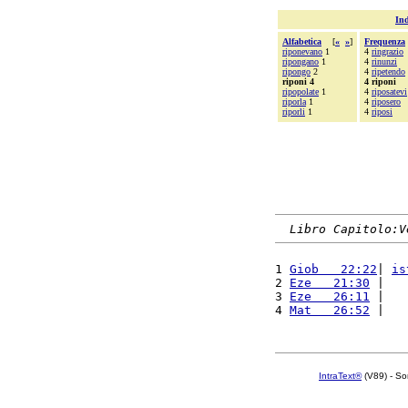
Ind
Alfabetica
[
«
»
]
Frequenza
riponevano
1
4
ringrazio
ripongano
1
4
rinunzi
ripongo
2
4
ripetendo
riponi 4
4 riponi
ripopolate
1
4
riposatevi
riporla
1
4
riposero
riporli
1
4
riposi
Libro Capitolo:V
1 
Giob   22:22
| 
is
2 
Eze   21:30
 |   
3 
Eze   26:11
 |   
4 
Mat   26:52
 |   
IntraText®
(V89) - So