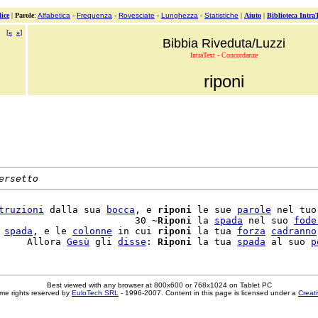
ice
|
Parole
:
Alfabetica
-
Frequenza
-
Rovesciate
-
Lunghezza
-
Statistiche
|
Aiuto
|
Biblioteca Intra
[
«
»
]
Bibbia Riveduta/Luzzi
IntraText - Concordanze
riponi
ersetto
truzioni
 dalla sua 
bocca
, e 
riponi
 le sue 
parole
 nel tuo
                        30 ~
Riponi
 la 
spada
 nel suo 
fode
 
spada
, e le 
colonne
 in cui 
riponi
 la tua 
forza
cadranno
     Allora 
Gesù
 gli 
disse
: 
Riponi
 la tua 
spada
 al suo 
p
Best viewed with any browser at 800x600 or 768x1024 on Tablet PC
me rights reserved by
EuloTech SRL
- 1996-2007. Content in this page is licensed under a
Creat