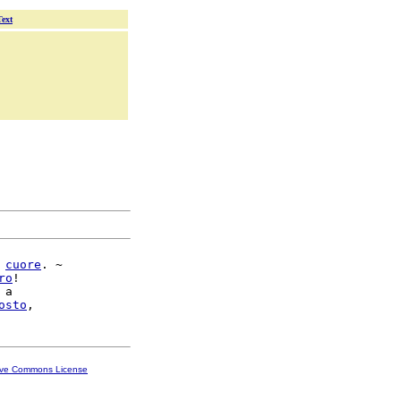
Text
 
cuore
. ~

ro
!

 a

osto
ive Commons License