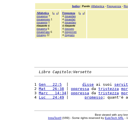
Indice
|
Parole
:
Alfabetica
-
Frequenza
-
Ro
Alfabetica
[
«
»
]
Frequenza
[
«
»
]
rimanesse
7
4
rimandate
rimanessero
1
4
rimandati
rimaneste
1
4
rimandato
rimanete 4
4 rimanete
rimaneva
6
4
rimisero
rimanevano
6
4
rimproveri
rimanga
22
4
ringrazio
Libro Capitolo:Versetto
1 
Gen   22:5
  |      
disse
 ai suoi 
servit
2 
Mat   26:38
 | 
oppressa
 da 
tristezza
mor
3 
Marc   14:34
| 
oppressa
 da 
tristezza
mor
4 
Luc   24:49
 |       
promesso
; quant'è a
Best viewed with any br
IntraText®
(V89) - Some rights reserved by
EuloTech SRL
- 1