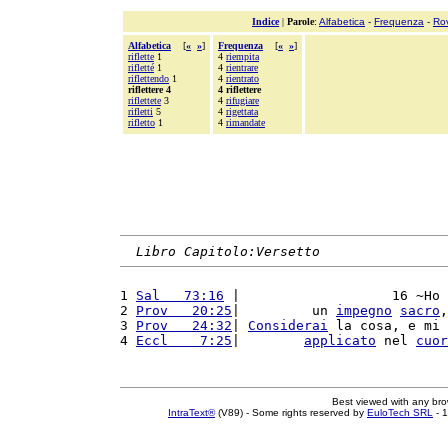
Indice
|
Parole
:
Alfabetica
-
Frequenza
-
Ro
Alfabetica
[
«
»
]
Frequenza
[
«
»
]
riflette
1
4
riempita
rifletté
1
4
rientrare
riflettendo
1
4
rientrato
riflettere 4
4 riflettere
riflettete
3
4
rifugiare
rifletti
5
4
rigettata
rifletto
1
4
rimandate
Libro Capitolo:Versetto
1 
Sal   73:16
 |                   16 ~Ho 
2 
Prov   20:25
|         un 
impegno
sacro
,
3 
Prov   24:32
| 
Considerai
 la cosa, e mi 
4 
Eccl    7:25
|        
applicato
 nel 
cuor
Best viewed with any br
IntraText®
(V89) - Some rights reserved by
EuloTech SRL
- 1