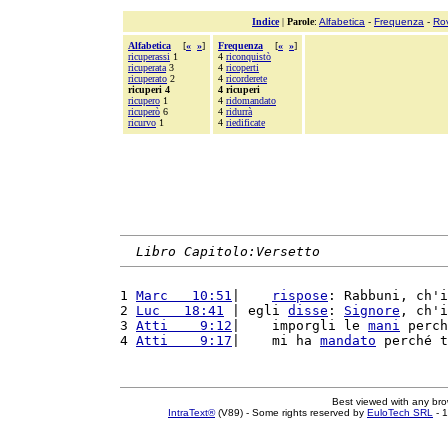
Indice
|
Parole
:
Alfabetica
-
Frequenza
-
Ro
Alfabetica
[
«
»
]
Frequenza
[
«
»
]
ricuperassi
1
4
riconquistò
ricuperata
3
4
ricoperti
ricuperato
2
4
ricorderete
ricuperi 4
4 ricuperi
ricupero
1
4
ridomandato
ricuperò
6
4
ridurrà
ricurvo
1
4
riedificate
Libro Capitolo:Versetto
1 
Marc   10:51
|    
rispose
: Rabbuni, ch'i
2 
Luc   18:41
 | egli 
disse
: 
Signore
, ch'i
3 
Atti    9:12
|    imporgli le 
mani
 perch
4 
Atti    9:17
|    mi ha 
mandato
 perché t
Best viewed with any br
IntraText®
(V89) - Some rights reserved by
EuloTech SRL
- 1