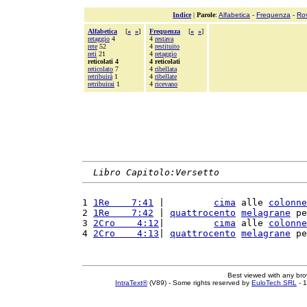
Indice
|
Parole
:
Alfabetica
-
Frequenza
-
Ro
Alfabetica
[
«
»
]
Frequenza
[
«
»
]
retaggio
4
4
restava
rete
52
4
restituito
reti
21
4
retaggio
reticolati 4
4 reticolati
reticolato
7
4
ribellata
retribuirà
1
4
ribellate
retribuirai
1
4
ricevano
Libro Capitolo:Versetto
1 
1Re    7:41
 |         
cima
 alle 
colonne
2 
1Re    7:42
 | 
quattrocento
melagrane
 pe
3 
2Cro    4:12
|         
cima
 alle 
colonne
4 
2Cro    4:13
| 
quattrocento
melagrane
 pe
Best viewed with any br
IntraText®
(V89) - Some rights reserved by
EuloTech SRL
- 1