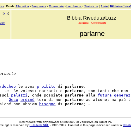
ice
|
Parole
:
Alfabetica
-
Frequenza
-
Rovesciate
-
Lunghezza
-
Statistiche
|
Aiuto
|
Biblioteca Intra
[
«
»
]
Bibbia Riveduta/Luzzi
IntraText - Concordanze
mente
parlarne
ersetto
rdocheo
 le avea 
proibito
 di 
parlarne
.

  te. Se volessi narrarli e 
parlarne
, son tanti che non 
suoi 
palazzi
, onde possiate 
parlarne
 alla 
futura
generaz
    
Gesù
ordinò
 loro di non 
parlarne
 ad alcuno; ma più l
alché non abbiam 
bisogno
 di 
parlarne
Best viewed with any browser at 800x600 or 768x1024 on Tablet PC
me rights reserved by
EuloTech SRL
- 1996-2007. Content in this page is licensed under a
Creat