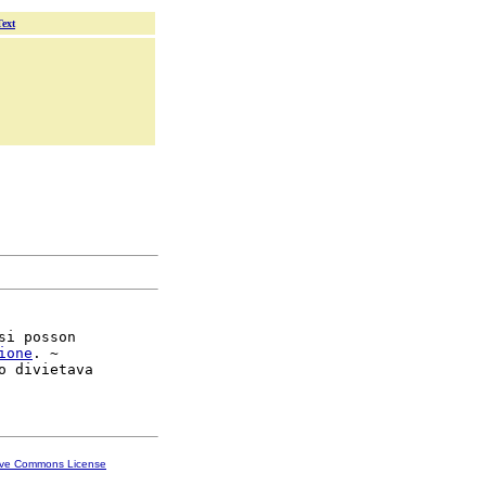
Text
si posson

ione
. ~

o divietava

ive Commons License