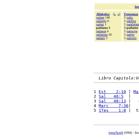
Ind
Alfabetica
[
«
»
]
Frequenza
parlare
140
5
pallu
parlargli
6
5
panfilia
parlari
1
5
parallela
parlarne 5
5 parlarne
parlaron
6
5
partecipe
parlarono
26
5
partite
parlarti
3
5
partoriti
Libro Capitolo:V
1 
Est    2:10
 | 
Ma
2 
Sal   40:5
  |   
3 
Sal   48:13
 |   
4 
Marc    7:36
|   
5 
1Tes    1:8
 |  t
IntraText®
(V89) - So