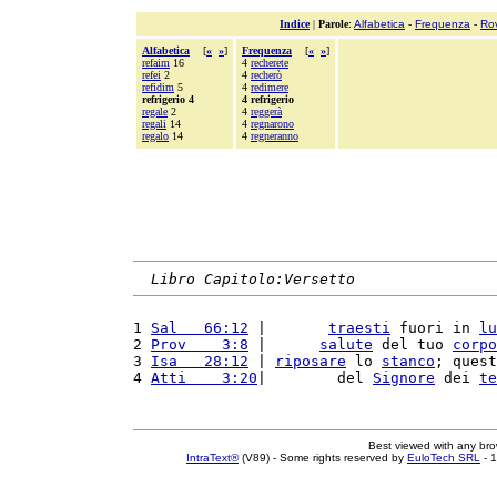
Indice
|
Parole
:
Alfabetica
-
Frequenza
-
Ro
Alfabetica
[
«
»
]
Frequenza
[
«
»
]
refaim
16
4
recherete
refei
2
4
recherò
refidim
5
4
redimere
refrigerio 4
4 refrigerio
regale
2
4
reggerà
regali
14
4
regnarono
regalo
14
4
regneranno
Libro Capitolo:Versetto
1 
Sal   66:12
 |       
traesti
 fuori in 
lu
2 
Prov    3:8
 |      
salute
 del tuo 
corpo
3 
Isa   28:12
 | 
riposare
 lo 
stanco
; quest
4 
Atti    3:20
|        del 
Signore
 dei 
te
Best viewed with any br
IntraText®
(V89) - Some rights reserved by
EuloTech SRL
- 1