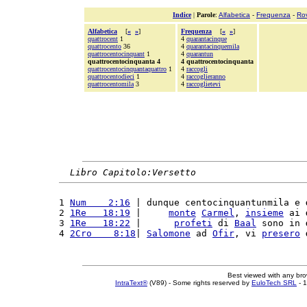
Indice
|
Parole
:
Alfabetica
-
Frequenza
-
Ro
Alfabetica
[
«
»
]
Frequenza
[
«
»
]
quattrocent
1
4
quarantacinque
quattrocento
36
4
quarantacinquemila
quattrocentocinquant
1
4
quarantun
quattrocentocinquanta 4
4 quattrocentocinquanta
quattrocentocinquantaquattro
1
4
raccogli
quattrocentodieci
1
4
raccoglieranno
quattrocentomila
3
4
raccoglietevi
Libro Capitolo:Versetto
1 
Num    2:16
 | dunque centocinquantunmila e 
2 
1Re   18:19
 |     
monte
Carmel
, 
insieme
 ai 
3 
1Re   18:22
 |      
profeti
 di 
Baal
 sono in 
4 
2Cro    8:18
| 
Salomone
 ad 
Ofir
, vi 
presero
Best viewed with any br
IntraText®
(V89) - Some rights reserved by
EuloTech SRL
- 1