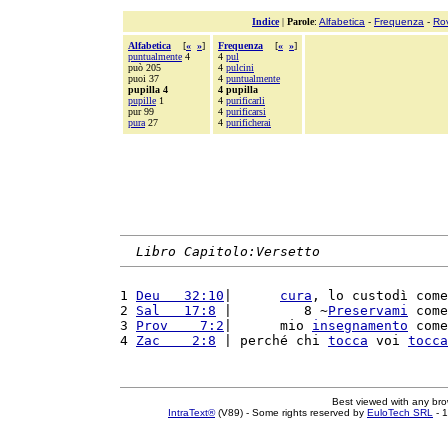
Indice
|
Parole
:
Alfabetica
-
Frequenza
-
Ro
Alfabetica
[
«
»
]
Frequenza
[
«
»
]
puntualmente
4
4
pul
può 205
4
pulcini
puoi 37
4
puntualmente
pupilla 4
4 pupilla
pupille
1
4
purificarli
pur 99
4
purificarsi
pura
27
4
purificherai
Libro Capitolo:Versetto
1 
Deu   32:10
|      
cura
, lo custodì come
2 
Sal   17:8
 |         8 ~
Preservami
 come
3 
Prov    7:2
|      mio 
insegnamento
 come
4 
Zac    2:8
 | perché chi 
tocca
 voi 
tocca
Best viewed with any br
IntraText®
(V89) - Some rights reserved by
EuloTech SRL
- 1