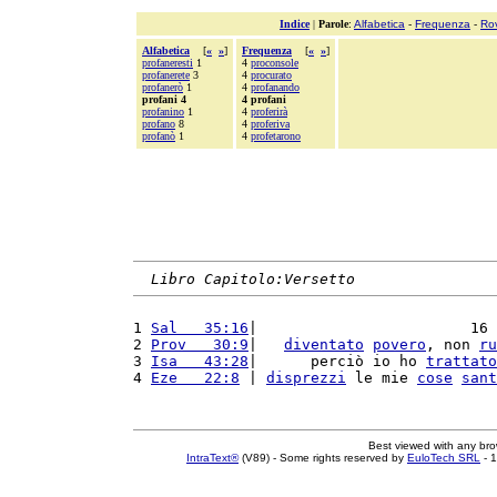
Indice
|
Parole
:
Alfabetica
-
Frequenza
-
Ro
Alfabetica
[
«
»
]
Frequenza
[
«
»
]
profaneresti
1
4
proconsole
profanerete
3
4
procurato
profanerò
1
4
profanando
profani 4
4 profani
profanino
1
4
proferirà
profano
8
4
proferiva
profanò
1
4
profetarono
Libro Capitolo:Versetto
1 
Sal   35:16
|                        16 
2 
Prov   30:9
|   
diventato
povero
, non 
ru
3 
Isa   43:28
|      perciò io ho 
trattato
4 
Eze   22:8
 | 
disprezzi
 le mie 
cose
sant
Best viewed with any br
IntraText®
(V89) - Some rights reserved by
EuloTech SRL
- 1