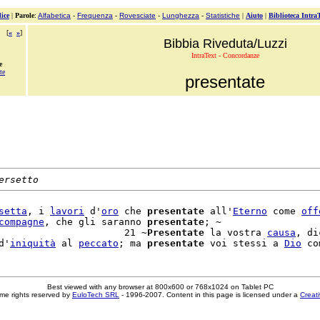
ice
|
Parole
:
Alfabetica
-
Frequenza
-
Rovesciate
-
Lunghezza
-
Statistiche
|
Aiuto
|
Biblioteca Intra
[
«
»
]
Bibbia Riveduta/Luzzi
IntraText - Concordanze
e
te
presentate
ersetto
setta
, i 
lavori
 d'
oro
 che 
presentate
 all'
Eterno
 come 
off
compagne
, che gli saranno 
presentate
; ~

                      21 ~
Presentate
 la vostra 
causa
, di
d'
iniquità
 al 
peccato
; ma 
presentate
 voi stessi a 
Dio
Best viewed with any browser at 800x600 or 768x1024 on Tablet PC
me rights reserved by
EuloTech SRL
- 1996-2007. Content in this page is licensed under a
Creat