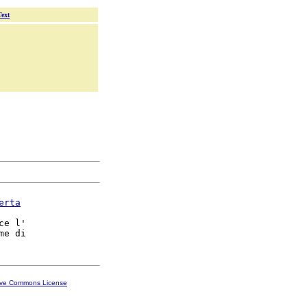
Text
erta
ce l'

ive Commons License