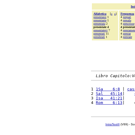
Ind
Alfabetica
[
«
»
]
Frequenza
presentassi
1
4
prepari
presentaste
1
4
presala
presentata
2
4
prescrisse
presentate 4
4 presentat
presentatevi
7
4
prestamen
presentati
11
4
prestar
preséntati
1
4
prestare
Libro Capitolo:V
1 
1Sa    6:8
 | 
cas
2 
Sal   45:14
|    
3 
Isa   41:21
|    
4 
Rom    6:13
|    
IntraText®
(V89) - So