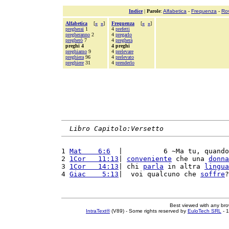
Indice
|
Parole
:
Alfabetica
-
Frequenza
-
Ro
Alfabetica
[
«
»
]
Frequenza
[
«
»
]
pregherai
1
4
prefetti
pregheranno
2
4
pregarlo
pregherò
7
4
pregherà
preghi 4
4 preghi
preghiamo
9
4
prelevare
preghiera
96
4
prelevato
preghiere
31
4
prenderlo
Libro Capitolo:Versetto
1 
Mat    6:6
  |          6 ~Ma tu, quando
2 
1Cor   11:13
| 
conveniente
 che una 
donna
3 
1Cor   14:13
| chi 
parla
 in altra 
lingua
4 
Giac    5:13
|  voi qualcuno che 
soffre
?
Best viewed with any br
IntraText®
(V89) - Some rights reserved by
EuloTech SRL
- 1