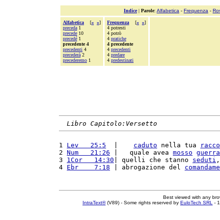
Indice
|
Parole
:
Alfabetica
-
Frequenza
-
Ro
Alfabetica
[
«
»
]
Frequenza
[
«
»
]
preceda
1
4 potresti
precede
10
4 potrò
precedé
1
4
pratiche
precedente 4
4 precedente
precedenti
4
4
precedenti
precederà
2
4
predare
precederemo
1
4
predestinati
Libro Capitolo:Versetto
1 
Lev   25:5
  |    
caduto
 nella tua 
racco
2 
Num   21:26
 |   quale avea 
mosso
guerra
3 
1Cor   14:30
| quelli che stanno 
seduti
,
4 
Ebr    7:18
 | abrogazione del 
comandame
Best viewed with any br
IntraText®
(V89) - Some rights reserved by
EuloTech SRL
- 1