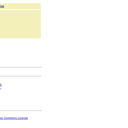
Text
o


ive Commons License