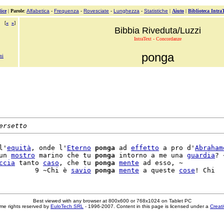
ice
|
Parole
:
Alfabetica
-
Frequenza
-
Rovesciate
-
Lunghezza
-
Statistiche
|
Aiuto
|
Biblioteca Intra
[
«
»
]
Bibbia Riveduta/Luzzi
IntraText - Concordanze
ponga
ni
ersetto
l'
equità
, onde l'
Eterno
ponga
 ad 
effetto
 a pro d'
Abraham
un 
mostro
 marino che tu 
ponga
 intorno a me una 
guardia
? ~
ccia
 tanto 
caso
, che tu 
ponga
mente
 ad esso, ~

         9 ~Chi è 
savio
ponga
mente
 a queste 
cose
Best viewed with any browser at 800x600 or 768x1024 on Tablet PC
me rights reserved by
EuloTech SRL
- 1996-2007. Content in this page is licensed under a
Creat