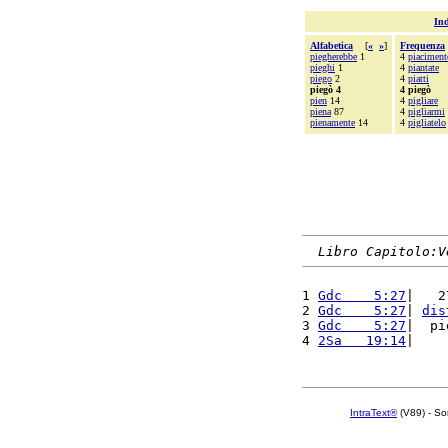
Ind
Alfabetica
[
«
»
]
Frequenza
piegherebbe
1
4
piaciment
pieghi
1
4
piantate
piego
2
4
piatti
piegò 4
4 piegò
pien
14
4
pigliare
piena
87
4
pigliarmi
pienamente
14
4
pigliatelo
Libro Capitolo:V
1 
Gdc    5:27
|   2
2 
Gdc    5:27
| 
dis
3 
Gdc    5:27
|  pi
4 
2Sa   19:14
|    
IntraText®
(V89) - So