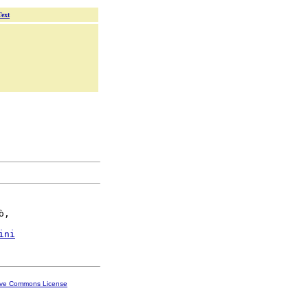
Text
,

ini
ive Commons License