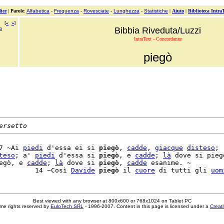
ice
|
Parole
:
Alfabetica
-
Frequenza
-
Rovesciate
-
Lunghezza
-
Statistiche
|
Aiuto
|
Biblioteca Intra
[
«
»
]
o
Bibbia Riveduta/Luzzi
IntraText - Concordanze
piegò
ersetto
7 ~Ai 
piedi
 d'essa ei si 
piegò
, 
cadde
, 
giacque
disteso
;

teso
; a' 
piedi
 d'essa si 
piegò
, e 
cadde
; 
là
 dove si piegò
egò, e 
cadde
; 
là
 dove si 
piegò
, 
cadde
 esanime. ~

         14 ~Così 
Davide
piegò
 il 
cuore
 di tutti gli 
uom
Best viewed with any browser at 800x600 or 768x1024 on Tablet PC
me rights reserved by
EuloTech SRL
- 1996-2007. Content in this page is licensed under a
Creat