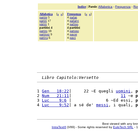
Indice
|
Parole
:
Alfabetica
-
Frequenza
-
Ro
Alfabetica
[
«
»
]
Frequenza
[
«
»
]
partite
5
4
parlan
partiti
17
4
parlarvi
pàrtiti
1
4
parlino
partitisi 4
4 partitisi
partito
18
4
partono
partitosi
9
4
pascer
partiva
6
4
pasci
Libro Capitolo:Versetto
1 
Gen   18:22
|     22 ~E quegli 
uomini
, 
p
2 
Num   21:11
|                    
11
 ~e 
p
3 
Luc    9:6
 |              6 ~Ed essi, 
p
4 
Luc    9:52
| a sé de' 
messi
, i quali, 
p
Best viewed with any br
IntraText®
(V89) - Some rights reserved by
EuloTech SRL
- 1