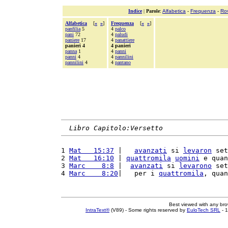
Indice
|
Parole
:
Alfabetica
-
Frequenza
-
Ro
Alfabetica
[
«
»
]
Frequenza
[
«
»
]
panfilia
5
4
palco
pani
72
4
paludi
paniere
17
4
panattiere
panieri 4
4 panieri
panna
1
4
panni
panni
4
4
pannilini
pannilini
4
4
pantano
Libro Capitolo:Versetto
1 
Mat   15:37
 |   
avanzati
 si 
levaron
 set
2 
Mat   16:10
 | 
quattromila
uomini
 e quan
3 
Marc    8:8
 |  
avanzati
 si 
levarono
 set
4 
Marc    8:20
|   per i 
quattromila
, quan
Best viewed with any br
IntraText®
(V89) - Some rights reserved by
EuloTech SRL
- 1