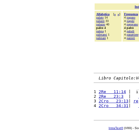
Ind
Alfabetica
[
«
»
]
Frequenza
palato
14
4
pagano
palazzi
33
4
pagate
palazzo
40
4
pagavano
palco 4
4 palco
palesa
1
4
paludi
palesami
1
4
panattiere
palesare
1
4
panieri
Libro Capitolo:V
1 
2Re   11:14
 |  i
2 
2Re   23:3
  |   
3 
2Cro   23:13
| 
re
4 
2Cro   34:31
|   
IntraText®
(V89) - So