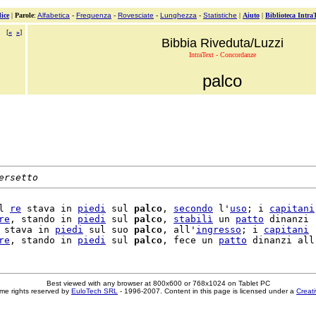
ice
|
Parole
:
Alfabetica
-
Frequenza
-
Rovesciate
-
Lunghezza
-
Statistiche
|
Aiuto
|
Biblioteca Intra
[
«
»
]
Bibbia Riveduta/Luzzi
IntraText - Concordanze
palco
ersetto
l 
re
 stava in 
piedi
 sul 
palco
, 
secondo
 l'
uso
; i 
capitani
re
, stando in 
piedi
 sul 
palco
, 
stabilì
 un 
patto
 dinanzi

 stava in 
piedi
 sul suo 
palco
, all'
ingresso
; i 
capitani
re
, stando in 
piedi
 sul 
palco
, fece un 
patto
Best viewed with any browser at 800x600 or 768x1024 on Tablet PC
me rights reserved by
EuloTech SRL
- 1996-2007. Content in this page is licensed under a
Creat