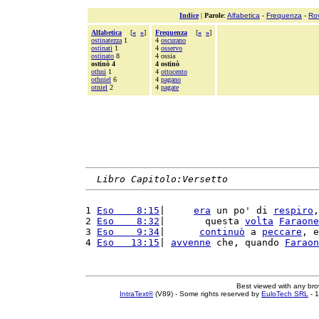
Indice
|
Parole
:
Alfabetica
-
Frequenza
-
Ro
Alfabetica
[
«
»
]
Frequenza
[
«
»
]
ostinatezza
1
4
oscurano
ostinati
1
4
osservo
ostinato
8
4 ossia
ostinò 4
4 ostinò
othni
1
4
ottocento
othniel
6
4
pagano
otniel
2
4
pagate
Libro Capitolo:Versetto
1 
Eso    8:15
|     
era
 un po' di 
respiro
,
2 
Eso    8:32
|       questa 
volta
Faraone
3 
Eso    9:34
|      
continuò
 a 
peccare
, e
4 
Eso   13:15
| 
avvenne
 che, quando 
Faraon
Best viewed with any br
IntraText®
(V89) - Some rights reserved by
EuloTech SRL
- 1