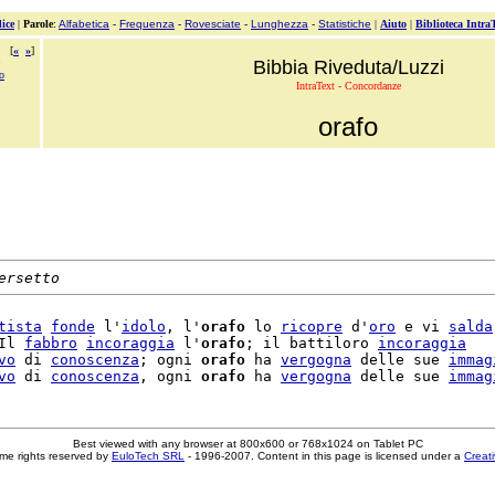
ice
|
Parole
:
Alfabetica
-
Frequenza
-
Rovesciate
-
Lunghezza
-
Statistiche
|
Aiuto
|
Biblioteca Intra
[
«
»
]
Bibbia Riveduta/Luzzi
o
IntraText - Concordanze
orafo
ersetto
tista
fonde
 l'
idolo
, l'
orafo
 lo 
ricopre
 d'
oro
 e vi 
salda
Il 
fabbro
incoraggia
 l'
orafo
; il battiloro 
incoraggia
vo
 di 
conoscenza
; ogni 
orafo
 ha 
vergogna
 delle sue 
immag
vo
 di 
conoscenza
, ogni 
orafo
 ha 
vergogna
 delle sue 
immag
Best viewed with any browser at 800x600 or 768x1024 on Tablet PC
me rights reserved by
EuloTech SRL
- 1996-2007. Content in this page is licensed under a
Creat