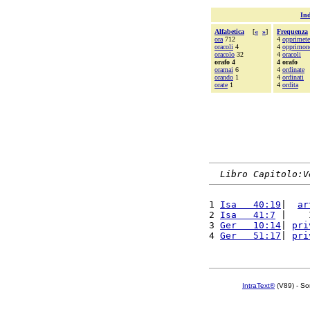
Ind
Alfabetica
[
«
»
]
Frequenza
ora
712
4
opprimete
oracoli
4
4
opprimon
oracolo
32
4
oracoli
orafo 4
4 orafo
oramai
6
4
ordinate
orando
1
4
ordinati
orate
1
4
ordita
Libro Capitolo:V
1 
Isa   40:19
|  
ar
2 
Isa   41:7
 |    
3 
Ger   10:14
| 
pri
4 
Ger   51:17
| 
pri
IntraText®
(V89) - So