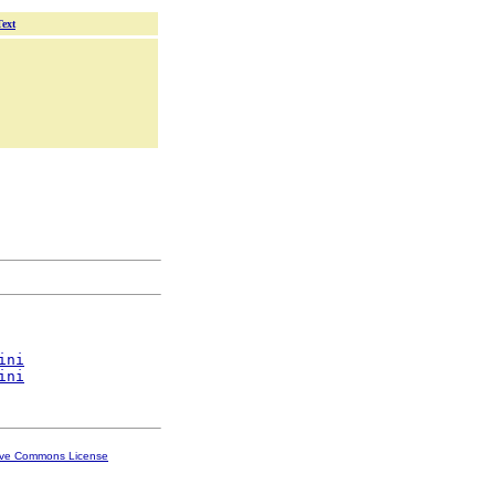
Text
ini
ini
ive Commons License