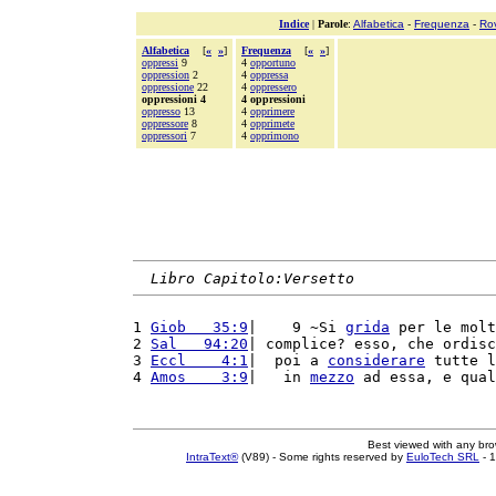
Indice
|
Parole
:
Alfabetica
-
Frequenza
-
Ro
Alfabetica
[
«
»
]
Frequenza
[
«
»
]
oppressi
9
4
opportuno
oppression
2
4
oppressa
oppressione
22
4
oppressero
oppressioni 4
4 oppressioni
oppresso
13
4
opprimere
oppressore
8
4
opprimete
oppressori
7
4
opprimono
Libro Capitolo:Versetto
1 
Giob   35:9
|    9 ~Si 
grida
 per le molt
2 
Sal   94:20
| complice? esso, che ordisc
3 
Eccl    4:1
|  poi a 
considerare
 tutte l
4 
Amos    3:9
|   in 
mezzo
 ad essa, e qual
Best viewed with any br
IntraText®
(V89) - Some rights reserved by
EuloTech SRL
- 1