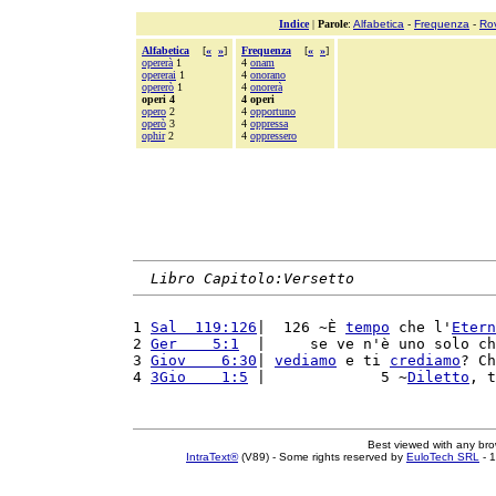
Indice
|
Parole
:
Alfabetica
-
Frequenza
-
Ro
Alfabetica
[
«
»
]
Frequenza
[
«
»
]
opererà
1
4
onam
opererai
1
4
onorano
opererò
1
4
onorerà
operi 4
4 operi
opero
2
4
opportuno
operò
3
4
oppressa
ophir
2
4
oppressero
Libro Capitolo:Versetto
1 
Sal  119:126
|  126 ~È 
tempo
 che l'
Etern
2 
Ger    5:1
  |     se ve n'è uno solo ch
3 
Giov    6:30
| 
vediamo
 e ti 
crediamo
? Ch
4 
3Gio    1:5
 |             5 ~
Diletto
, t
Best viewed with any br
IntraText®
(V89) - Some rights reserved by
EuloTech SRL
- 1