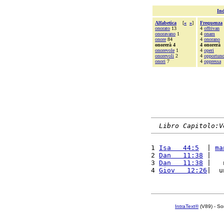
Ind
Alfabetica
[
«
»
]
Frequenza
onorato
13
4
offrivan
onoravano
1
4
onam
onore
84
4
onorano
onorerà 4
4 onorerà
onorevole
1
4
operi
onorevoli
2
4
opportun
onori
7
4
oppressa
Libro Capitolo:V
1 
Isa   44:5
  | 
ma
2 
Dan   11:38
 |   
3 
Dan   11:38
 |   
4 
Giov   12:26
|  u
IntraText®
(V89) - So