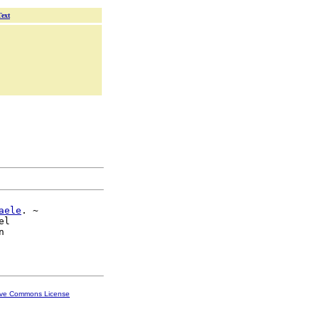
Text
aele
. ~

el



ive Commons License