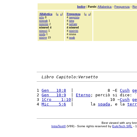
Indice
|
Parole
:
Alfabetica
-
Frequenza
-
Ro
Alfabetica
[
«
»
]
Frequenza
[
«
»
]
nilo
8
4
nequizia
nimrah
1
4
nera
nimrim
2
4
nettate
nimrod 4
4 nimrod
nimsci
5
4
niniviti
ninfa
1
4 niuna
ninive
19
4
noah
Libro Capitolo:Versetto
1 
Gen   10:8
  |              8 ~E 
Cush
ge
2 
Gen   10:9
  | 
Eterno
; perciò si dice: `
3 
1Cro    1:10
|               10 ~
Cush
ge
4 
Mic    5:6
  |       la 
spada
, e la 
terr
Best viewed with any br
IntraText®
(V89) - Some rights reserved by
EuloTech SRL
- 1