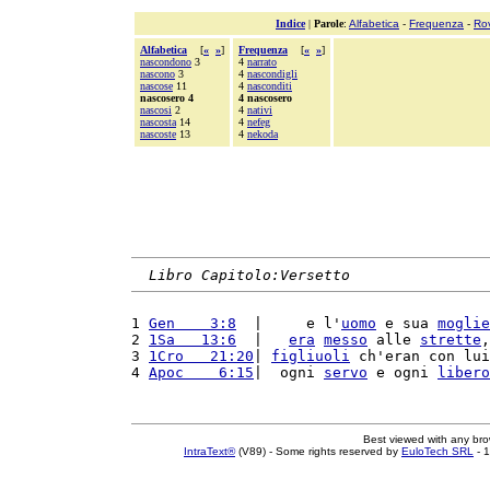
Indice
|
Parole
:
Alfabetica
-
Frequenza
-
Ro
Alfabetica
[
«
»
]
Frequenza
[
«
»
]
nascondono
3
4
narrato
nascono
3
4
nascondigli
nascose
11
4
nasconditi
nascosero 4
4 nascosero
nascosi
2
4
nativi
nascosta
14
4
nefeg
nascoste
13
4
nekoda
Libro Capitolo:Versetto
1 
Gen    3:8
  |     e l'
uomo
 e sua 
moglie
2 
1Sa   13:6
  |   
era
messo
 alle 
strette
,
3 
1Cro   21:20
| 
figliuoli
 ch'eran con lui
4 
Apoc    6:15
|  ogni 
servo
 e ogni 
libero
Best viewed with any br
IntraText®
(V89) - Some rights reserved by
EuloTech SRL
- 1