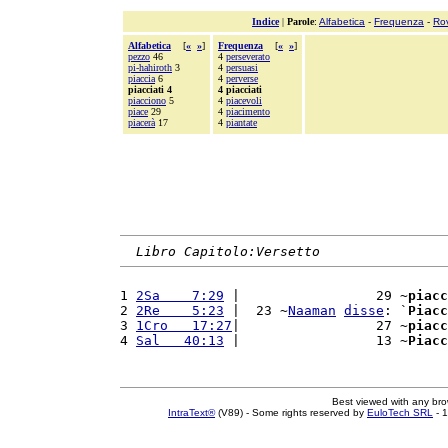
Indice
|
Parole
:
Alfabetica
-
Frequenza
-
Ro
Alfabetica
[
«
»
]
Frequenza
[
«
»
]
pezzo
46
4
perseverato
pi-hahiroth
3
4
persuasi
piaccia
6
4
perverse
piacciati 4
4 piacciati
piacciono
5
4
piacevoli
piace
29
4
piacimento
piacerà
17
4
piantate
Libro Capitolo:Versetto
1 
2Sa    7:29
 |                 29 ~
piacc
2 
2Re    5:23
 |  23 ~
Naaman
disse
: `
Piacc
3 
1Cro   17:27
|                 27 ~
piacc
4 
Sal   40:13
 |                 13 ~
Piacc
Best viewed with any br
IntraText®
(V89) - Some rights reserved by
EuloTech SRL
- 1