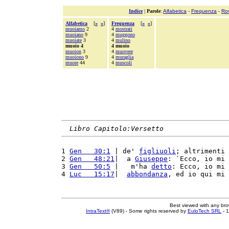
Indice
|
Parole
:
Alfabetica
-
Frequenza
-
Ro
Alfabetica
[
«
»
]
Frequenza
[
«
»
]
muoiamo
2
4
mostrati
muoiano
9
4
muggono
muoiate
3
4
mulino
muoio 4
4 muoio
muoion
3
4
muovere
muoiono
9
4
muraglia
muore
44
4
muscoli
Libro Capitolo:Versetto
1 
Gen   30:1
 | de' 
figliuoli
; altrimenti 
2 
Gen   48:21
|  a 
Giuseppe
: `Ecco, io mi 
3 
Gen   50:5
 |   m'ha 
detto
: Ecco, io mi 
4 
Luc   15:17
|  
abbondanza
, ed io qui mi 
Best viewed with any br
IntraText®
(V89) - Some rights reserved by
EuloTech SRL
- 1