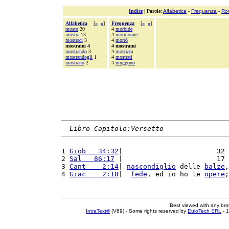
Indice
|
Parole
:
Alfabetica
-
Frequenza
-
Ro
Alfabetica
[
«
»
]
Frequenza
[
«
»
]
mosto
20
4
morbide
mostra
13
4
mormorare
mostraci
3
4
morrò
mostrami 4
4 mostrami
mostrando
3
4
mostrata
mostrandogli
1
4
mostrati
mostrano
2
4
muggono
Libro Capitolo:Versetto
1 
Giob   34:32
|                       32 
2 
Sal   86:17
 |                       17 
3 
Cant    2:14
| 
nascondiglio
 delle 
balze
,
4 
Giac    2:18
|  
fede
, ed io ho le 
opere
;
Best viewed with any br
IntraText®
(V89) - Some rights reserved by
EuloTech SRL
- 1