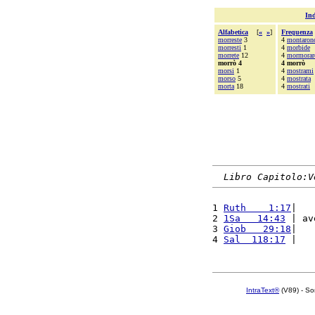
Ind
Alfabetica
[
«
»
]
Frequenza
morreste
3
4
montaron
morresti
1
4
morbide
morrete
12
4
mormorar
morrò 4
4 morrò
morsi
1
4
mostrami
morso
5
4
mostrata
morta
18
4
mostrati
Libro Capitolo:V
1 
Ruth    1:17
|   
2 
1Sa   14:43
 | av
3 
Giob   29:18
|   
4 
Sal  118:17
 |   
IntraText®
(V89) - So