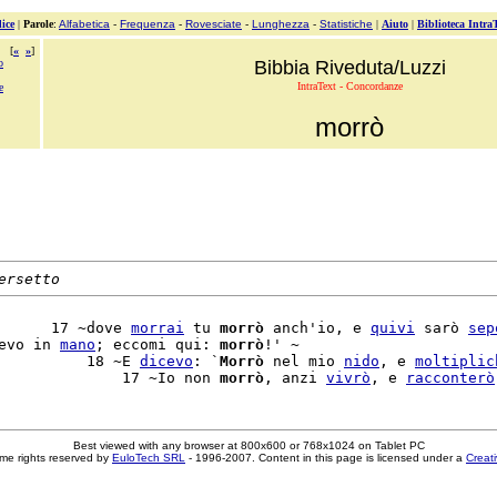
ice
|
Parole
:
Alfabetica
-
Frequenza
-
Rovesciate
-
Lunghezza
-
Statistiche
|
Aiuto
|
Biblioteca Intra
[
«
»
]
o
Bibbia Riveduta/Luzzi
IntraText - Concordanze
e
morrò
ersetto
      17 ~dove 
morrai
 tu 
morrò
 anch'io, e 
quivi
 sarò 
sep
evo in 
mano
; eccomi qui: 
morrò
!' ~

          18 ~E 
dicevo
: `
Morrò
 nel mio 
nido
, e 
moltiplic
              17 ~Io non 
morrò
, anzi 
vivrò
, e 
racconterò
Best viewed with any browser at 800x600 or 768x1024 on Tablet PC
me rights reserved by
EuloTech SRL
- 1996-2007. Content in this page is licensed under a
Creat