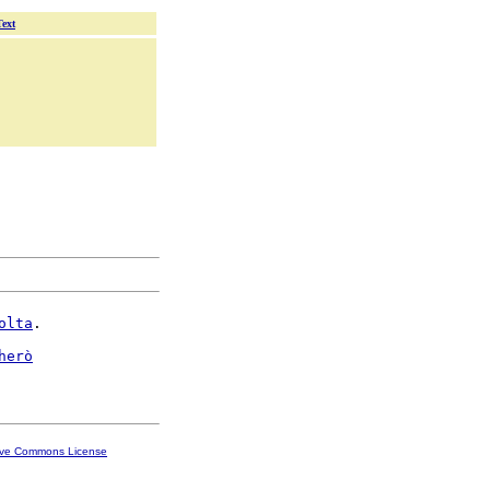
Text
olta
.

herò
ive Commons License