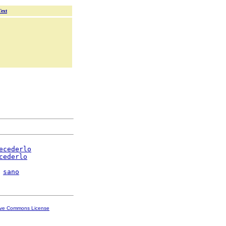
Text
ecederlo
cederlo
sano
ive Commons License