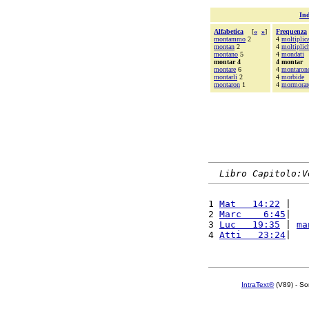
Ind
Alfabetica
[
«
»
]
Frequenza
montammo
2
4
moltiplic
montan
2
4
moltiplic
montano
5
4
mondati
montar 4
4 montar
montare
6
4
montaron
montarli
2
4
morbide
montaron
1
4
mormorar
Libro Capitolo:V
1 
Mat   14:22
 |   
2 
Marc    6:45
|   
3 
Luc   19:35
 | 
ma
4 
Atti   23:24
|   
IntraText®
(V89) - So