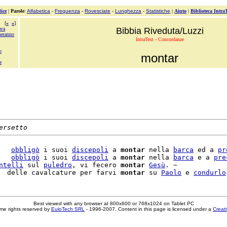
ice
|
Parole
:
Alfabetica
-
Frequenza
-
Rovesciate
-
Lunghezza
-
Statistiche
|
Aiuto
|
Biblioteca Intra
[
«
»
]
ava
Bibbia Riveduta/Luzzi
heranno
IntraText - Concordanze
o
montar
e
ersetto
   
obbligò
 i suoi 
discepoli
 a 
montar
 nella 
barca
 ed a 
pr
   
obbligò
 i suoi 
discepoli
 a 
montar
 nella 
barca
 e a 
pre
ntelli
 sul 
puledro
, vi fecero 
montar
Gesù
. ~

  delle cavalcature per farvi 
montar
 su 
Paolo
 e 
condurlo
Best viewed with any browser at 800x600 or 768x1024 on Tablet PC
me rights reserved by
EuloTech SRL
- 1996-2007. Content in this page is licensed under a
Creat