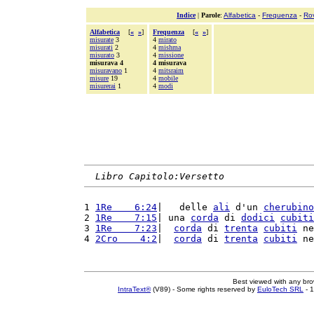
Indice
|
Parole
:
Alfabetica
-
Frequenza
-
Ro
Alfabetica
[
«
»
]
Frequenza
[
«
»
]
misurate
3
4
mirato
misurati
2
4
mishma
misurato
3
4
missione
misurava 4
4 misurava
misuravano
1
4
mitsraim
misure
19
4
mobile
misurerai
1
4
modi
Libro Capitolo:Versetto
1 
1Re    6:24
|   delle 
ali
 d'un 
cherubino
2 
1Re    7:15
| una 
corda
 di 
dodici
cubiti
3 
1Re    7:23
|  
corda
 di 
trenta
cubiti
 ne
4 
2Cro    4:2
|  
corda
 di 
trenta
cubiti
 ne
Best viewed with any br
IntraText®
(V89) - Some rights reserved by
EuloTech SRL
- 1