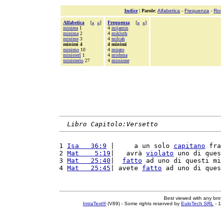
Indice
|
Parole
:
Alfabetica
-
Frequenza
-
Ro
Alfabetica
[
«
»
]
Frequenza
[
«
»
]
miniera
1
4
mijamin
minima
2
4
mikloth
minime
3
4
milcah
minimi 4
4 minimi
minimo
10
4
mirato
ministerî
1
4
mishma
ministerio
27
4
missione
Libro Capitolo:Versetto
1 
Isa   36:9
 |     a un solo 
capitano
 fra
2 
Mat    5:19
|   avrà 
violato
 uno di ques
3 
Mat   25:40
|  
fatto
 ad uno di questi mi
4 
Mat   25:45
| avete 
fatto
 ad uno di ques
Best viewed with any br
IntraText®
(V89) - Some rights reserved by
EuloTech SRL
- 1