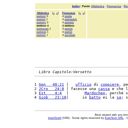
Indice
|
Parole
:
Alfabetica
-
Frequenza
-
Ro
Alfabetica
[
«
»
]
Frequenza
[
«
»
]
mettersi
9
4
mesha
metterti
5
4
mettendoli
mettervi
9
4
metterla
mettesse 4
4 mettesse
mettessero
2
4
mettile
metteste
5
4
mettili
mettesti
1
4
micidiale
Libro Capitolo:Versetto
1 
Gen   40:21
 |   
ufficio
 di 
coppiere
, pe
2 
2Cro   24:8
 | facesse una 
cassa
 e che l
3 
Est    4:4
  |       
Mardocheo
, perché s
4 
Giob   23:10
|      io 
batto
 ei la 
sa
; s
Best viewed with any br
IntraText®
(V89) - Some rights reserved by
EuloTech SRL
- 1