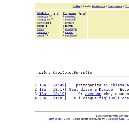
Indice
|
Parole
:
Alfabetica
-
Frequenza
-
Ro
Alfabetica
[
«
»
]
Frequenza
[
«
»
]
menzogne
30
4
menatemi
menzognere
7
4
mentendo
meonothai
1
4
mentire
merab 4
4 merab
meraia
1
4
meraviglie
meraioth
7
4
mercati
merari
39
4
merib-baal
Libro Capitolo:Versetto
1 
1Sa   14:49
|    primogenita si 
chiamava
2 
1Sa   18:17
| 
Saul
disse
 a 
Davide
: `Ecco
3 
1Sa   18:19
|     Or 
avvenne
 che, quando
4 
2Sa   21:8
 |   e i cinque 
figliuoli
 che
Best viewed with any br
IntraText®
(V89) - Some rights reserved by
EuloTech SRL
- 1