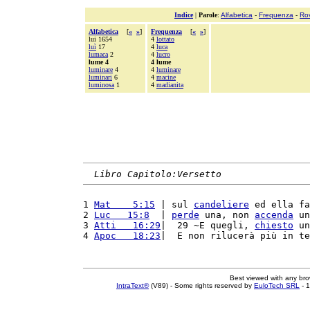
Indice
|
Parole
:
Alfabetica
-
Frequenza
-
Ro
Alfabetica
[
«
»
]
Frequenza
[
«
»
]
lui 1654
4
lottato
luì
17
4
luca
lumaca
2
4
lucro
lume 4
4 lume
luminare
4
4
luminare
luminari
6
4
macine
luminosa
1
4
madianita
Libro Capitolo:Versetto
1 
Mat    5:15
 | sul 
candeliere
 ed ella fa
2 
Luc   15:8
  | 
perde
 una, non 
accenda
 un
3 
Atti   16:29
|  29 ~E quegli, 
chiesto
 un
4 
Apoc   18:23
|  E non rilucerà più in te
Best viewed with any br
IntraText®
(V89) - Some rights reserved by
EuloTech SRL
- 1