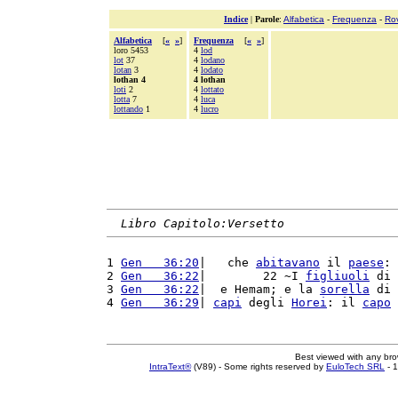
Indice
|
Parole
:
Alfabetica
-
Frequenza
-
Ro
Alfabetica
[
«
»
]
Frequenza
[
«
»
]
loro 5453
4
lod
lot
37
4
lodano
lotan
3
4
lodato
lothan 4
4 lothan
loti
2
4
lottato
lotta
7
4
luca
lottando
1
4
lucro
Libro Capitolo:Versetto
1 
Gen   36:20
|   che 
abitavano
 il 
paese
: 
2 
Gen   36:22
|        22 ~I 
figliuoli
 di 
3 
Gen   36:22
|  e Hemam; e la 
sorella
 di 
4 
Gen   36:29
| 
capi
 degli 
Horei
: il 
capo
Best viewed with any br
IntraText®
(V89) - Some rights reserved by
EuloTech SRL
- 1