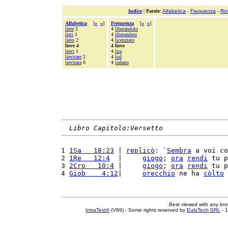
Indice
|
Parole
:
Alfabetica
-
Frequenza
-
Ro
Alfabetica
[
«
»
]
Frequenza
[
«
»
]
liete
2
4
liberandolo
lieti
1
4
liberandoti
lieto
2
4
licenziato
lieve 4
4 lieve
lievi
1
4
lira
lievitare
2
4
lod
lievitata
6
4
lodano
Libro Capitolo:Versetto
1 
1Sa   18:23
 | 
replicò
: `
Sembra
 a voi co
2 
1Re   12:4
  |     
giogo
; 
ora
rendi
 tu p
3 
2Cro   10:4
 |     
giogo
; 
ora
rendi
 tu p
4 
Giob    4:12
|     
orecchio
 ne ha 
còlto
 
Best viewed with any br
IntraText®
(V89) - Some rights reserved by
EuloTech SRL
- 1