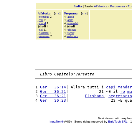
Indice
|
Parole
:
Alfabetica
-
Frequenza
-
Ro
Alfabetica
[
«
»
]
Frequenza
[
«
»
]
jehozabad
2
4
jabesh
jehu
74
4
jabets
jehucal
1
4
jehonadab
jehudi 4
4 jehudi
jeiel
11
4
jokshan
jekabtseel
1
4
jtsehar
jekameam
2
4
kedemoth
Libro Capitolo:Versetto
1 
Ger   36:14
| Allora tutti i 
capi
mandar
2 
Ger   36:21
|             21 ~E il 
re
ma
3 
Ger   36:21
|       
Elishama
, 
segretario
4 
Ger   36:23
|                  23 ~E qua
Best viewed with any br
IntraText®
(V89) - Some rights reserved by
EuloTech SRL
- 1