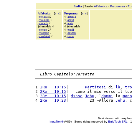
Indice
|
Parole
:
Alfabetica
-
Frequenza
-
Ro
Alfabetica
[
«
»
]
Frequenza
[
«
»
]
jehoiada
52
4
jaazania
jehoiakim
1
4
jabesh
jehoiarib
2
4
jabets
jehonadab 4
4 jehonadab
jehoram
27
4
jehudi
jehosceba
2
4
jokshan
jehoshabet
2
4
jtsehar
Libro Capitolo:Versetto
1 
2Re   10:15
|       
Partitosi
 di 
là
, 
tro
2 
2Re   10:15
|   come il mio verso il tuo
3 
2Re   10:15
| 
disse
Jehu
, `
dammi
 la 
mano
4 
2Re   10:23
|         23 ~Allora 
Jehu
, c
Best viewed with any br
IntraText®
(V89) - Some rights reserved by
EuloTech SRL
- 1